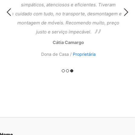
cia e
simpáticos, atenciosos e eficientes. Tiveram
atend
ntagem
cuidado com tudo, no transporte, desmontagem e
meus 
ado.
montagem de móveis. Recomendo muito, preço
do a
justo e serviço impecável.
Cátia Camargo
Dona de Casa /
Proprietária
Home