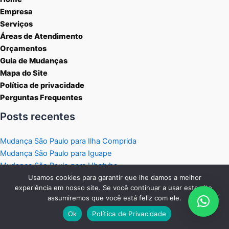
Empresa
Serviços
Áreas de Atendimento
Orçamentos
Guia de Mudanças
Mapa do Site
Política de privacidade
Perguntas Frequentes
Posts recentes
Mudança São Paulo para Ilha Comprida
Mudança São Paulo para Iguape
Mudança São Paulo para Ubatuba
Mudança São Paulo para São Sebastião
Usamos cookies para garantir que lhe damos a melhor
experiência em nosso site. Se você continuar a usar este site,
Mudança São Paulo para Ilhabela
assumiremos que você está feliz com ele.
Atendemos todo o Estado de São Paulo para Mudanças
Ok
Política de Privacidade
Residenciais e Comerciais.