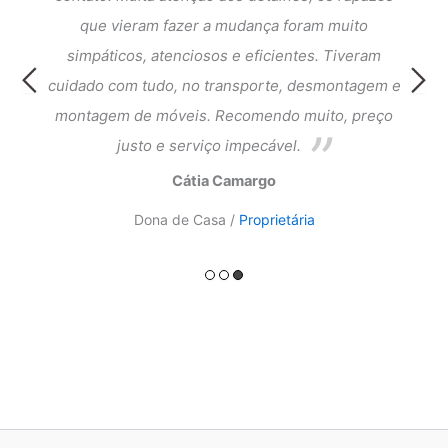
que
que vieram fazer a mudança foram muito
fi
cia e
simpáticos, atenciosos e eficientes. Tiveram
atend
ntagem
cuidado com tudo, no transporte, desmontagem e
meus 
ado.
montagem de móveis. Recomendo muito, preço
do a
justo e serviço impecável.
Cátia Camargo
Dona de Casa /
Proprietária