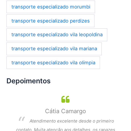
transporte especializado morumbi
transporte especializado perdizes
transporte especializado vila leopoldina
transporte especializado vila mariana
transporte especializado vila olímpia
Depoimentos
Cátia Camargo
per
Atendimento excelente desde o primeiro
dar a
contato. Muita atenção aos detalhes, os rapazes
Exce