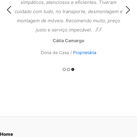
cia e
simpáticos, atenciosos e eficientes. Tiveram
atend
ntagem
cuidado com tudo, no transporte, desmontagem e
meus 
ado.
montagem de móveis. Recomendo muito, preço
do a
justo e serviço impecável.
Cátia Camargo
Dona de Casa /
Proprietária
Home