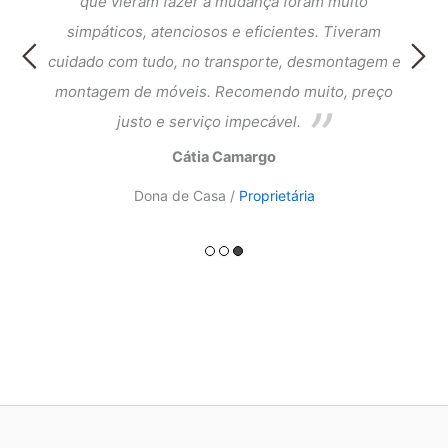
que
que vieram fazer a mudança foram muito
fi
cia e
simpáticos, atenciosos e eficientes. Tiveram
atend
ntagem
cuidado com tudo, no transporte, desmontagem e
meus 
ado.
montagem de móveis. Recomendo muito, preço
do a
justo e serviço impecável.
Cátia Camargo
Dona de Casa /
Proprietária