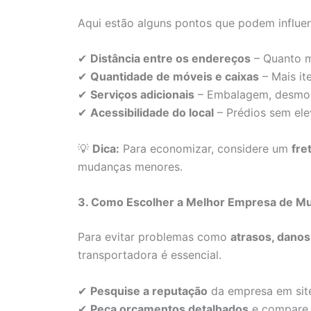
Aqui estão alguns pontos que podem influenc
✔
Distância entre os endereços
– Quanto ma
✔
Quantidade de móveis e caixas
– Mais it
✔
Serviços adicionais
– Embalagem, desmon
✔
Acessibilidade do local
– Prédios sem ele
💡
Dica:
Para economizar, considere um
fre
mudanças menores.
3. Como Escolher a Melhor Empresa de Mu
Para evitar problemas como
atrasos, dano
transportadora é essencial.
✔
Pesquise a reputação
da empresa em site
✔
Peça orçamentos detalhados
e compare 