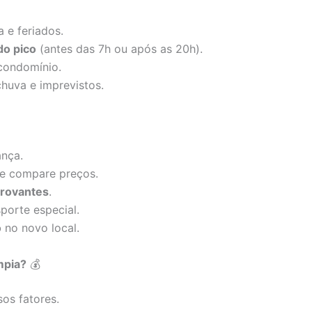
a e feriados.
do pico
(antes das 7h ou após as 20h).
condomínio.
chuva e imprevistos.
nça.
e compare preços.
rovantes
.
porte especial.
o
no novo local.
mpia?
💰
os fatores.