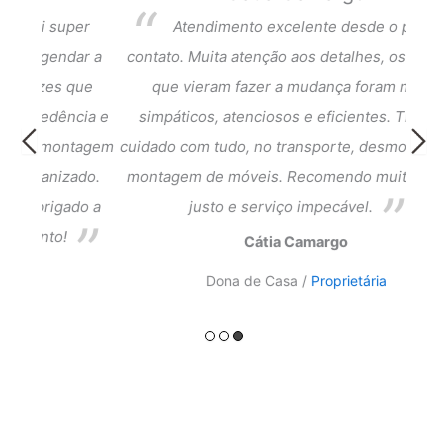
per
Atendimento excelente desde o primeiro
dar a
contato. Muita atenção aos detalhes, os rapazes
Exce
que
que vieram fazer a mudança foram muito
fi
cia e
simpáticos, atenciosos e eficientes. Tiveram
atend
ntagem
cuidado com tudo, no transporte, desmontagem e
meus 
ado.
montagem de móveis. Recomendo muito, preço
do a
justo e serviço impecável.
Cátia Camargo
Dona de Casa /
Proprietária