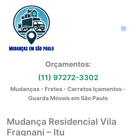
Ir
para
o
conteúdo
Orçamentos:
(11) 97272-3302
Mudanças - Fretes - Carretos Içamentos -
Guarda Móveis em São Paulo
Mudança Residencial Vila
Fragnani – Itu