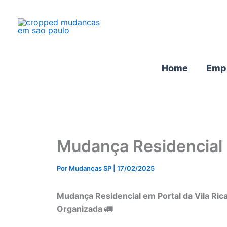
Ir
para
o
conteúdo
Home
Emp
Mudança Residencial Po
Por
Mudanças SP
|
17/02/2025
Mudança Residencial em Portal da Vila Ric
Organizada 🚛