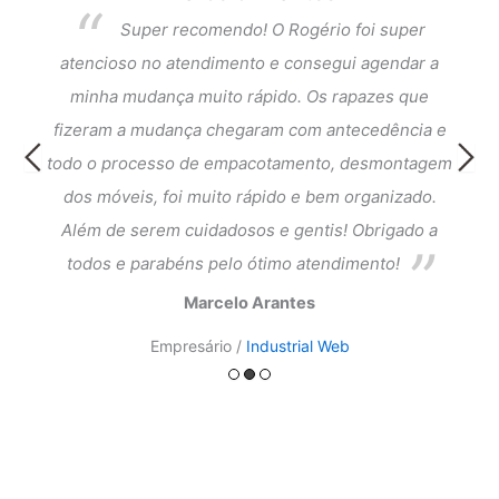
per
Atendimento excelente desde o primeiro
dar a
contato. Muita atenção aos detalhes, os rapazes
Exce
que
que vieram fazer a mudança foram muito
fi
cia e
simpáticos, atenciosos e eficientes. Tiveram
atend
ntagem
cuidado com tudo, no transporte, desmontagem e
meus 
ado.
montagem de móveis. Recomendo muito, preço
do a
justo e serviço impecável.
Cátia Camargo
Dona de Casa /
Proprietária