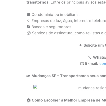
transtornos
. Entre os principais avisos estã
🏢 Condomínio ou imobiliária.
💡 Empresas de luz, água, internet e telefon
🏦 Bancos e seguradoras.
📦 Serviços de assinatura, como revistas e 
📢
Solicite u
📞
Whats
📧
E-mail:
con
🚛
Mudanças SP – Transportamos seus sonh
🏠 Como Escolher a Melhor Empresa de M