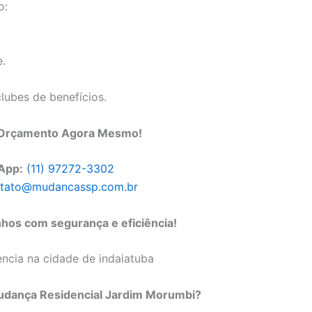
o:
e.
clubes de benefícios.
m Orçamento Agora Mesmo!
App:
(11) 97272-3302
tato@mudancassp.com.br
os com segurança e eficiência!
udança Residencial Jardim Morumbi?