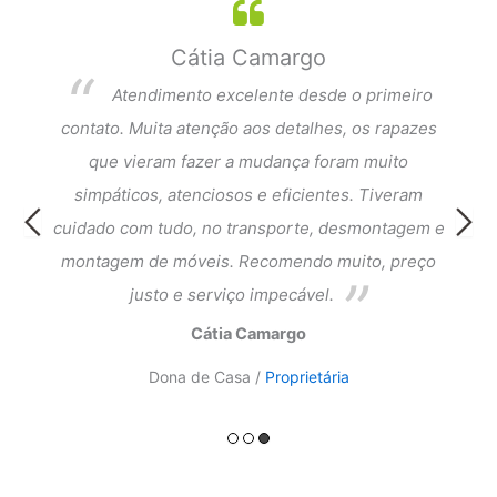
Cátia Camargo
per
Atendimento excelente desde o primeiro
dar a
contato. Muita atenção aos detalhes, os rapazes
Exce
que
que vieram fazer a mudança foram muito
fi
cia e
simpáticos, atenciosos e eficientes. Tiveram
atend
ntagem
cuidado com tudo, no transporte, desmontagem e
meus 
ado.
montagem de móveis. Recomendo muito, preço
do a
justo e serviço impecável.
Cátia Camargo
Dona de Casa /
Proprietária