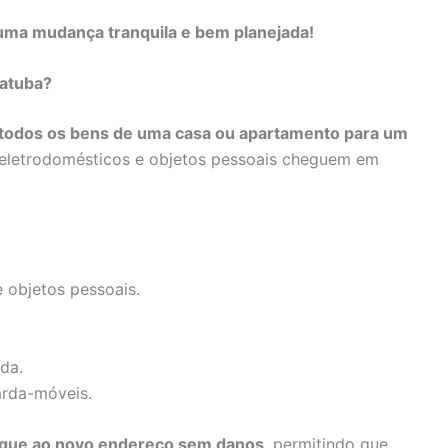
uma mudança tranquila e bem planejada!
iatuba?
 todos os bens de uma casa ou apartamento para um
, eletrodomésticos e objetos pessoais cheguem em
 objetos pessoais.
da.
arda-móveis.
gue ao novo endereço sem danos
, permitindo que