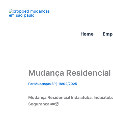
Ir
para
o
conteúdo
Home
Emp
Mudança Residencial 
Por
Mudanças SP
|
18/02/2025
Mudança Residencial Indaiatuba, Indaiatu
Segurança 🚛📦