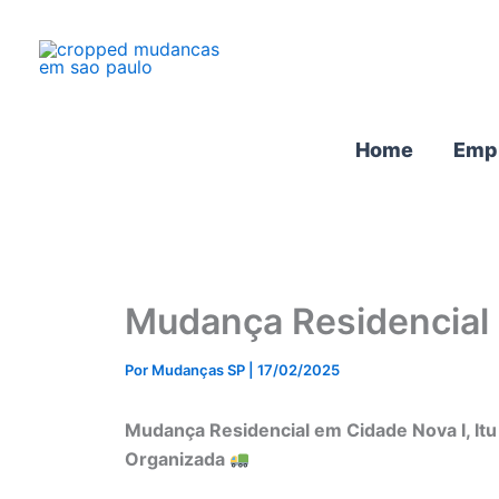
Ir
para
o
conteúdo
Home
Emp
Mudança Residencial C
Por
Mudanças SP
|
17/02/2025
Mudança Residencial em Cidade Nova I, It
Organizada