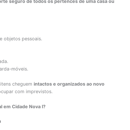
orte seguro de todos os pertences de uma casa ou
e objetos pessoais.
ada.
arda-móveis.
s itens cheguem
intactos e organizados ao novo
ocupar com imprevistos.
l em Cidade Nova I?
a