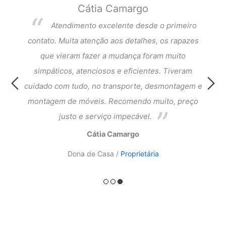
Cátia Camargo
per
Atendimento excelente desde o primeiro
dar a
contato. Muita atenção aos detalhes, os rapazes
Exce
que
que vieram fazer a mudança foram muito
fi
cia e
simpáticos, atenciosos e eficientes. Tiveram
atend
ntagem
cuidado com tudo, no transporte, desmontagem e
meus 
ado.
montagem de móveis. Recomendo muito, preço
do a
justo e serviço impecável.
Cátia Camargo
Dona de Casa /
Proprietária