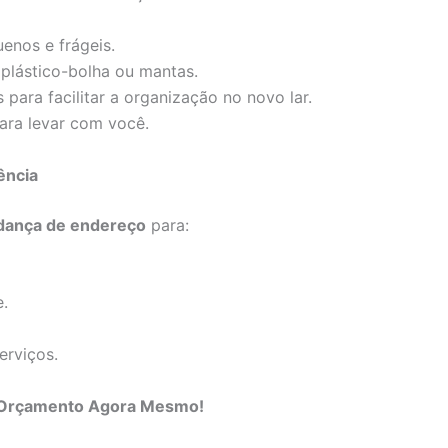
enos e frágeis.
lástico-bolha ou mantas.
para facilitar a organização no novo lar.
para levar com você.
ência
ança de endereço
para:
e.
erviços.
m Orçamento Agora Mesmo!