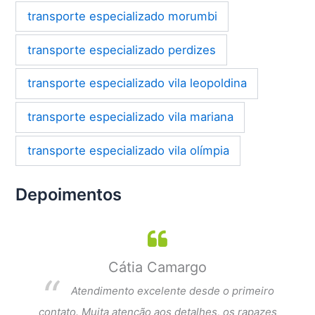
transporte especializado morumbi
transporte especializado perdizes
transporte especializado vila leopoldina
transporte especializado vila mariana
transporte especializado vila olímpia
Depoimentos
Cátia Camargo
per
Atendimento excelente desde o primeiro
dar a
contato. Muita atenção aos detalhes, os rapazes
Exce