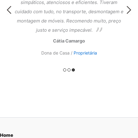
cia e
simpáticos, atenciosos e eficientes. Tiveram
atend
ntagem
cuidado com tudo, no transporte, desmontagem e
meus 
ado.
montagem de móveis. Recomendo muito, preço
do a
justo e serviço impecável.
Cátia Camargo
Dona de Casa /
Proprietária
Home