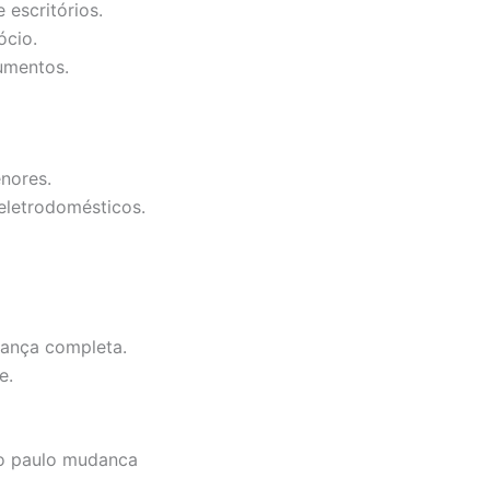
 escritórios.
ócio.
umentos.
nores.
eletrodomésticos.
dança completa.
e.