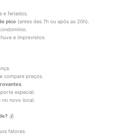
a e feriados.
do pico
(antes das 7h ou após as 20h).
condomínio.
chuva e imprevistos.
nça.
e compare preços.
rovantes
.
porte especial.
o
no novo local.
de?
💰
os fatores.