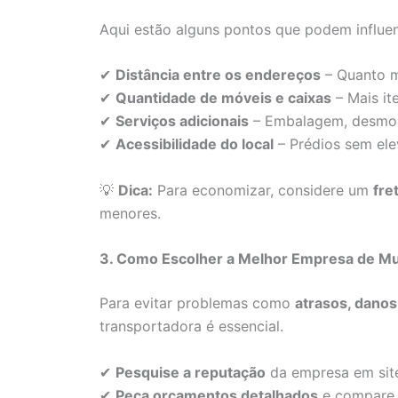
Aqui estão alguns pontos que podem influenc
✔
Distância entre os endereços
– Quanto ma
✔
Quantidade de móveis e caixas
– Mais it
✔
Serviços adicionais
– Embalagem, desmon
✔
Acessibilidade do local
– Prédios sem ele
💡
Dica:
Para economizar, considere um
fre
menores.
3. Como Escolher a Melhor Empresa de M
Para evitar problemas como
atrasos, dano
transportadora é essencial.
✔
Pesquise a reputação
da empresa em site
✔
Peça orçamentos detalhados
e compare 