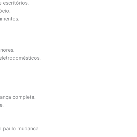
 escritórios.
ócio.
umentos.
nores.
eletrodomésticos.
dança completa.
e.