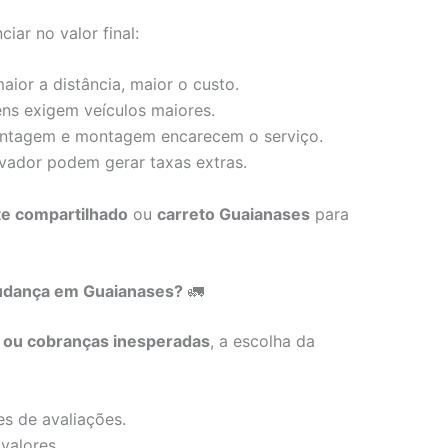
iar no valor final:
ior a distância, maior o custo.
ens exigem veículos maiores.
tagem e montagem encarecem o serviço.
vador podem gerar taxas extras.
te compartilhado
ou
carreto Guaianases
para
udança em Guaianases?
🚛
s ou cobranças inesperadas
, a escolha da
s de avaliações.
valores.