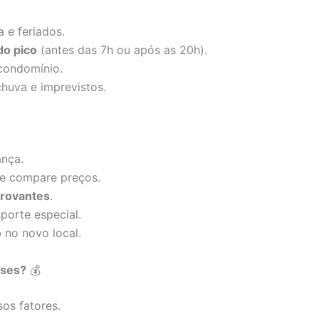
a e feriados.
do pico
(antes das 7h ou após as 20h).
condomínio.
chuva e imprevistos.
nça.
e compare preços.
rovantes
.
porte especial.
o
no novo local.
ases?
💰
os fatores.