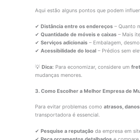
Aqui estão alguns pontos que podem influenc
✔
Distância entre os endereços
– Quanto ma
✔
Quantidade de móveis e caixas
– Mais it
✔
Serviços adicionais
– Embalagem, desmon
✔
Acessibilidade do local
– Prédios sem ele
💡
Dica:
Para economizar, considere um
fre
mudanças menores.
3. Como Escolher a Melhor Empresa de M
Para evitar problemas como
atrasos, dano
transportadora é essencial.
✔
Pesquise a reputação
da empresa em site
✔
Peça orçamentos detalhados
e compare 