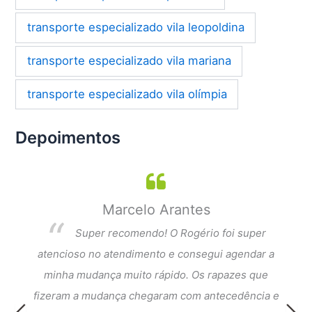
transporte especializado vila leopoldina
transporte especializado vila mariana
transporte especializado vila olímpia
Depoimentos
Cátia Camargo
per
Atendimento excelente desde o primeiro
dar a
contato. Muita atenção aos detalhes, os rapazes
Exce
que
que vieram fazer a mudança foram muito
fi
cia e
simpáticos, atenciosos e eficientes. Tiveram
atend