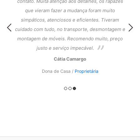
dar a
contato. Muita atenção aos detalhes, os rapazes
Exce
que
que vieram fazer a mudança foram muito
fi
cia e
simpáticos, atenciosos e eficientes. Tiveram
atend
ntagem
cuidado com tudo, no transporte, desmontagem e
meus 
ado.
montagem de móveis. Recomendo muito, preço
do a
justo e serviço impecável.
Cátia Camargo
Dona de Casa /
Proprietária