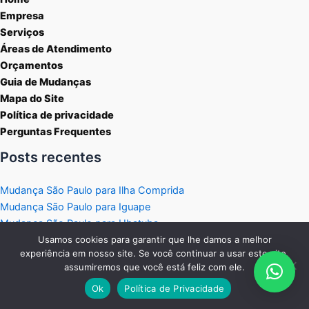
Empresa
Serviços
Áreas de Atendimento
Orçamentos
Guia de Mudanças
Mapa do Site
Política de privacidade
Perguntas Frequentes
Posts recentes
Mudança São Paulo para Ilha Comprida
Mudança São Paulo para Iguape
Mudança São Paulo para Ubatuba
Mudança São Paulo para São Sebastião
Usamos cookies para garantir que lhe damos a melhor
experiência em nosso site. Se você continuar a usar este site,
Mudança São Paulo para Ilhabela
assumiremos que você está feliz com ele.
Atendemos todo o Estado de São Paulo para Mudanças
Ok
Política de Privacidade
Residenciais e Comerciais.