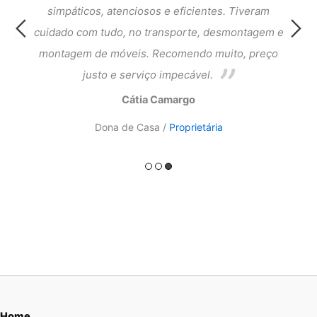
cia e
simpáticos, atenciosos e eficientes. Tiveram
atend
ntagem
cuidado com tudo, no transporte, desmontagem e
meus 
ado.
montagem de móveis. Recomendo muito, preço
do a
justo e serviço impecável.
Cátia Camargo
Dona de Casa /
Proprietária
Home