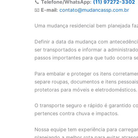
📞
Telefone/WhatsApp:
(11) 97272-3302
📧
E-mail:
contato@mudancassp.com.br
Uma mudança residencial bem planejada faz 
Definir a data da mudança com antecedência
ser transportados e informar a administra
passos importantes para que tudo ocorra s
Para embalar e proteger os itens corretament
separe roupas, documentos e itens pessoais 
protetoras para móveis e eletrodomésticos.
O transporte seguro e rápido é garantido 
pertences contra chuva e impactos.
Nossa equipe tem experiência para carrega
planejando a melhor rota para evitar atrasos