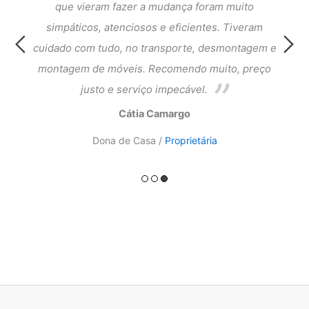
que
que vieram fazer a mudança foram muito
fi
cia e
simpáticos, atenciosos e eficientes. Tiveram
atend
ntagem
cuidado com tudo, no transporte, desmontagem e
meus 
ado.
montagem de móveis. Recomendo muito, preço
do a
justo e serviço impecável.
Cátia Camargo
Dona de Casa /
Proprietária