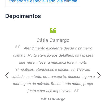
transporte especializado vila olímpia
Depoimentos
Cátia Camargo
per
Atendimento excelente desde o primeiro
dar a
contato. Muita atenção aos detalhes, os rapazes
Exce
que
que vieram fazer a mudança foram muito
fi
cia e
simpáticos, atenciosos e eficientes. Tiveram
atend
ntagem
cuidado com tudo, no transporte, desmontagem e
meus 
ado.
montagem de móveis. Recomendo muito, preço
do a
justo e serviço impecável.
Cátia Camargo