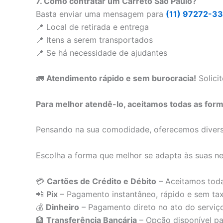
7. Como contratar um Carreto São Paulo?
Basta enviar uma mensagem para
(11) 97272-3
📍 Local de retirada e entrega
📍 Itens a serem transportados
📍 Se há necessidade de ajudantes
🚛
Atendimento rápido e sem burocracia!
Solicit
Para melhor atendê-lo, aceitamos todas as for
Pensando na sua comodidade, oferecemos diversa
Escolha a forma que melhor se adapta às suas ne
💳
Cartões de Crédito e Débito
– Aceitamos toda
📲
Pix
– Pagamento instantâneo, rápido e sem tax
💰
Dinheiro
– Pagamento direto no ato do serviç
🏦
Transferência Bancária
– Opção disponível p