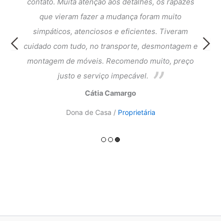
dar a
contato. Muita atenção aos detalhes, os rapazes
Exce
que
que vieram fazer a mudança foram muito
fi
cia e
simpáticos, atenciosos e eficientes. Tiveram
atend
ntagem
cuidado com tudo, no transporte, desmontagem e
meus 
ado.
montagem de móveis. Recomendo muito, preço
do a
justo e serviço impecável.
Cátia Camargo
Dona de Casa /
Proprietária