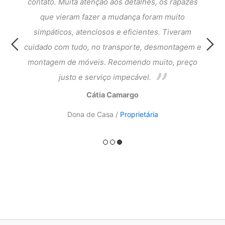
dar a
contato. Muita atenção aos detalhes, os rapazes
Exce
que
que vieram fazer a mudança foram muito
fi
cia e
simpáticos, atenciosos e eficientes. Tiveram
atend
ntagem
cuidado com tudo, no transporte, desmontagem e
meus 
ado.
montagem de móveis. Recomendo muito, preço
do a
justo e serviço impecável.
Cátia Camargo
Dona de Casa /
Proprietária