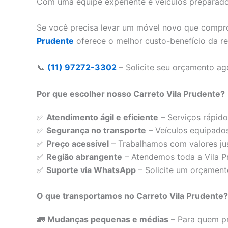
Com uma equipe experiente e veículos preparados
Se você precisa levar um móvel novo que compro
Prudente
oferece o melhor custo-benefício da re
📞
(11) 97272-3302
– Solicite seu orçamento a
Por que escolher nosso Carreto Vila Prudente?
✅
Atendimento ágil e eficiente
– Serviços rápido
✅
Segurança no transporte
– Veículos equipados
✅
Preço acessível
– Trabalhamos com valores jus
✅
Região abrangente
– Atendemos toda a Vila Pr
✅
Suporte via WhatsApp
– Solicite um orçamen
O que transportamos no Carreto Vila Prudente?
🚛
Mudanças pequenas e médias
– Para quem pr