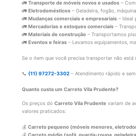
🚛
Transporte de móveis novos e usados
– Comp
🚛
Eletrodomésticos
– Geladeira, fogão, máquina
🚛
Mudanças comerciais e empresariais
– Ideal
🚛
Mercadorias e estoques comerciais
– Transpo
🚛
Materiais de construção
– Transportamos pisos
🚛
Eventos e feiras
– Levamos equipamentos, mate
Se o item que você precisa transportar não está 
📞
(11) 97272-3302
– Atendimento rápido e se
Quanto custa um Carreto Vila Prudente?
Os preços do
Carreto Vila Prudente
variam de ac
valores praticados:
💰
Carreto pequeno (móveis menores, eletrodom
💰
Carreto médio (sofá, guarda-roupa, geladeira