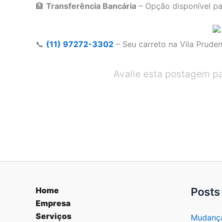
🏦
Transferência Bancária
– Opção disponível p
📞
(11) 97272-3302
– Seu carreto na Vila Prude
Avalie esta postagem p
Home
Posts
Empresa
Serviços
Mudança