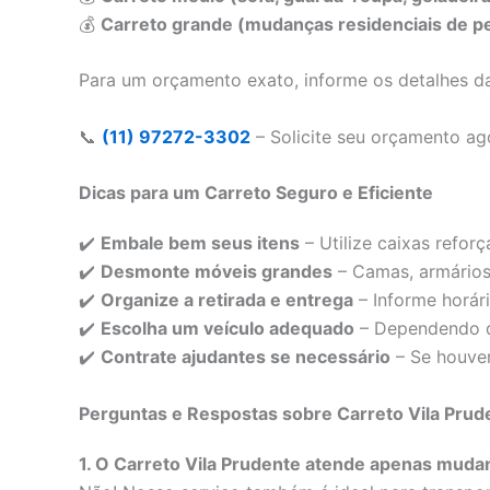
💰
Carreto grande (mudanças residenciais de p
Para um orçamento exato, informe os detalhes da
📞
(11) 97272-3302
– Solicite seu orçamento a
Dicas para um Carreto Seguro e Eficiente
✔️
Embale bem seus itens
– Utilize caixas reforç
✔️
Desmonte móveis grandes
– Camas, armários 
✔️
Organize a retirada e entrega
– Informe horári
✔️
Escolha um veículo adequado
– Dependendo do
✔️
Contrate ajudantes se necessário
– Se houver
Perguntas e Respostas sobre Carreto Vila Prud
1. O Carreto Vila Prudente atende apenas muda