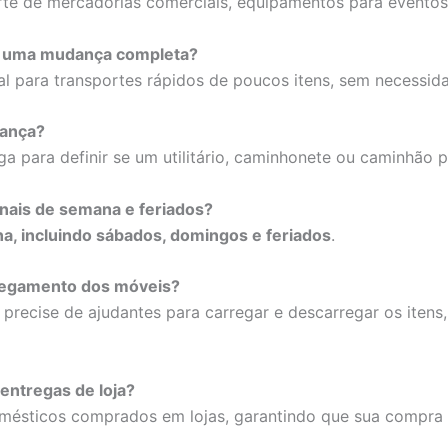
te de mercadorias comerciais, equipamentos para eventos, 
ue uma mudança completa?
al para transportes rápidos de poucos itens, sem necess
dança?
ga para definir se um utilitário, caminhonete ou caminhão
finais de semana e feriados?
a, incluindo sábados, domingos e feriados
.
arregamento dos móveis?
o precise de ajudantes para carregar e descarregar os ite
 entregas de loja?
omésticos comprados em lojas, garantindo que sua compr