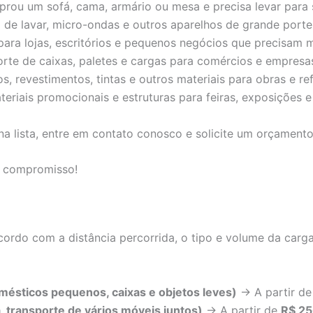
rou um sofá, cama, armário ou mesa e precisa levar para 
 de lavar, micro-ondas e outros aparelhos de grande porte
 para lojas, escritórios e pequenos negócios que precisam
rte de caixas, paletes e cargas para comércios e empresas
, revestimentos, tintas e outros materiais para obras e re
riais promocionais e estruturas para feiras, exposições e
na lista, entre em contato conosco e solicite um orçament
m compromisso!
ordo com a distância percorrida, o tipo e volume da carga
ésticos pequenos, caixas e objetos leves)
→ A partir d
, transporte de vários móveis juntos)
→ A partir de
R$ 2