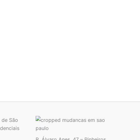
 de São
denciais
R. Álvaro Anes, 47 – Pinheiros,