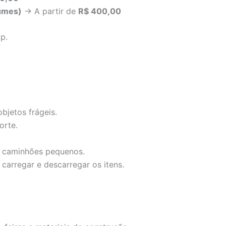
lumes)
→ A partir de
R$ 400,00
p.
objetos frágeis.
orte.
u caminhões pequenos.
carregar e descarregar os itens.