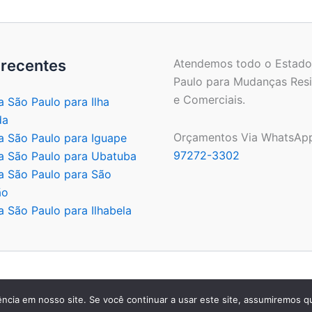
 recentes
Atendemos todo o Estado
Paulo para Mudanças Resi
e Comerciais.
 São Paulo para Ilha
da
Orçamentos Via WhatsAp
 São Paulo para Iguape
97272-3302
 São Paulo para Ubatuba
 São Paulo para São
ão
 São Paulo para Ilhabela
Copyright © 2026 | Criado por:
MKT Produtos Digitais
ncia em nosso site. Se você continuar a usar este site, assumiremos qu