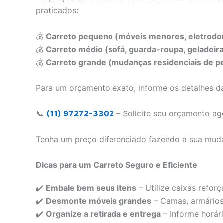
praticados:
💰
Carreto pequeno (móveis menores, eletrodom
💰
Carreto médio (sofá, guarda-roupa, geladeira
💰
Carreto grande (mudanças residenciais de p
Para um orçamento exato, informe os detalhes da
📞
(11) 97272-3302
– Solicite seu orçamento a
Tenha um preço diferenciado fazendo a sua mud
Dicas para um Carreto Seguro e Eficiente
✔️
Embale bem seus itens
– Utilize caixas reforç
✔️
Desmonte móveis grandes
– Camas, armários 
✔️
Organize a retirada e entrega
– Informe horári