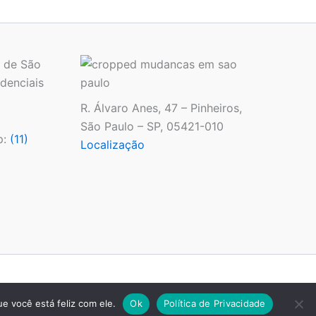
 de São
denciais
R. Álvaro Anes, 47 – Pinheiros,
São Paulo – SP, 05421-010
p:
(11)
Localização
e você está feliz com ele.
Ok
Política de Privacidade