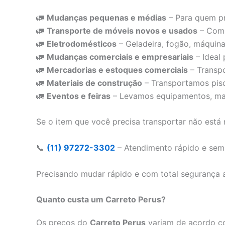
🚛
Mudanças pequenas e médias
– Para quem pr
🚛
Transporte de móveis novos e usados
– Comp
🚛
Eletrodomésticos
– Geladeira, fogão, máquina
🚛
Mudanças comerciais e empresariais
– Ideal
🚛
Mercadorias e estoques comerciais
– Transpo
🚛
Materiais de construção
– Transportamos pisos
🚛
Eventos e feiras
– Levamos equipamentos, mate
Se o item que você precisa transportar não está 
📞
(11) 97272-3302
– Atendimento rápido e se
Precisando mudar rápido e com total segurança
Quanto custa um Carreto Perus?
Os preços do
Carreto Perus
variam de acordo com