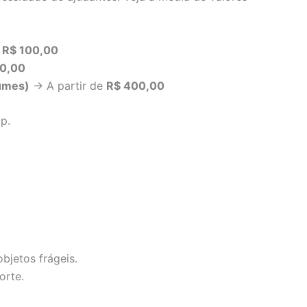
e
R$ 100,00
50,00
lumes)
→ A partir de
R$ 400,00
p.
objetos frágeis.
orte.