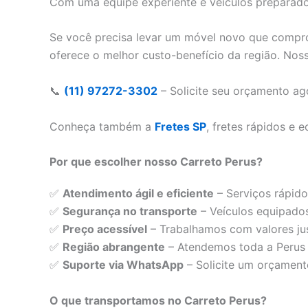
Com uma equipe experiente e veículos preparados
Se você precisa levar um móvel novo que compro
oferece o melhor custo-benefício da região. Nos
📞
(11) 97272-3302
– Solicite seu orçamento a
Conheça também a
Fretes SP
, fretes rápidos e
Por que escolher nosso Carreto Perus?
✅
Atendimento ágil e eficiente
– Serviços rápido
✅
Segurança no transporte
– Veículos equipados
✅
Preço acessível
– Trabalhamos com valores jus
✅
Região abrangente
– Atendemos toda a Perus e
✅
Suporte via WhatsApp
– Solicite um orçamen
O que transportamos no Carreto Perus?