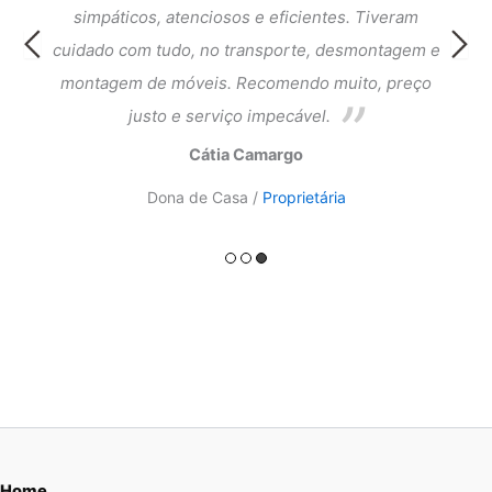
cia e
simpáticos, atenciosos e eficientes. Tiveram
atend
ntagem
cuidado com tudo, no transporte, desmontagem e
meus 
ado.
montagem de móveis. Recomendo muito, preço
do a
justo e serviço impecável.
Cátia Camargo
Dona de Casa /
Proprietária
Home