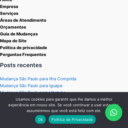
Empresa
Serviços
Áreas de Atendimento
Orçamentos
Guia de Mudanças
Mapa do Site
Política de privacidade
Perguntas Frequentes
Posts recentes
Mudança São Paulo para Ilha Comprida
Mudança São Paulo para Iguape
Mudança São Paulo para Ubatuba
Mudança São Paulo para São Sebastião
Usamos cookies para garantir que lhe damos a melhor
experiência em nosso site. Se você continuar a usar este site,
Mudança São Paulo para Ilhabela
assumiremos que você está feliz com ele.
Atendemos todo o Estado de São Paulo para Mudanças
Ok
Política de Privacidade
Residenciais e Comerciais.